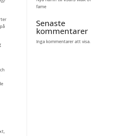
for
fame
rter
Senaste
 på
kommentarer
Inga kommentarer att visa.
g
Och
r
de
xt,