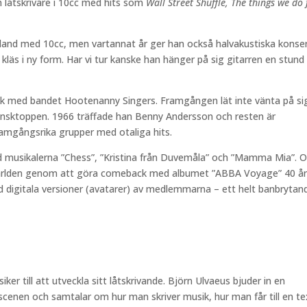
låtskrivare i 10cc med hits som
Wall Street Shuffle, The things we do 
Ibland med 10cc, men vartannat år ger han också halvakustiska konse
läs i ny form. Har vi tur kanske han hänger på sig gitarren en stund
rvik med bandet Hootenanny Singers. Framgången lät inte vänta på si
nsktoppen. 1966 träffade han Benny Andersson och resten är
ramgångsrika grupper med otaliga hits.
 musikalerna ”Chess”, ”Kristina från Duvemåla” och ”Mamma Mia”. 
 världen genom att göra comeback med albumet ”ABBA Voyage” 40 å
d digitala versioner (avatarer) av medlemmarna – ett helt banbrytan
er till att utveckla sitt låtskrivande. Björn Ulvaeus bjuder in en
 scenen och samtalar om hur man skriver musik, hur man får till en te