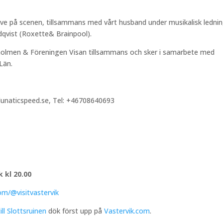
live på scenen, tillsammans med vårt husband under musikalisk ledni
dqvist (Roxette& Brainpool).
tsholmen & Föreningen Visan tillsammans och sker i samarbete med
Län.
@lunaticspeed.se, Tel: +46708640693
 kl 20.00
om/@visitvastervik
l Slottsruinen
dök först upp på
Vastervik.com
.