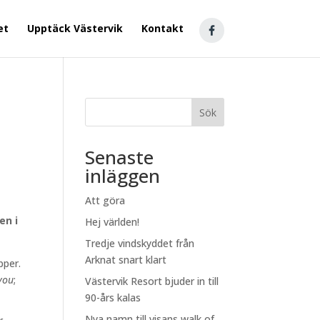
et
Upptäck Västervik
Kontakt
Sök
Senaste
inläggen
Att göra
en i
Hej världen!
Tredje vindskyddet från
Arknat snart klart
pper.
 you
;
Västervik Resort bjuder in till
90-års kalas
Nya namn till visans walk of