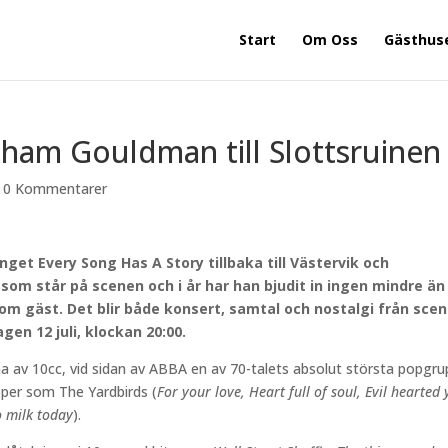
Start
Om Oss
Gästhus
ham Gouldman till Slottsruinen
|
0 Kommentarer
et Every Song Has A Story tillbaka till Västervik och
 som står på scenen och i år har han bjudit in ingen mindre än
m gäst. Det blir både konsert, samtal och nostalgi från scen
agen 12 juli, klockan 20:00.
a av 10cc, vid sidan av ABBA en av 70-talets absolut största popgru
pper som The Yardbirds (
For your love, Heart full of soul, Evil hearted
 milk today
).