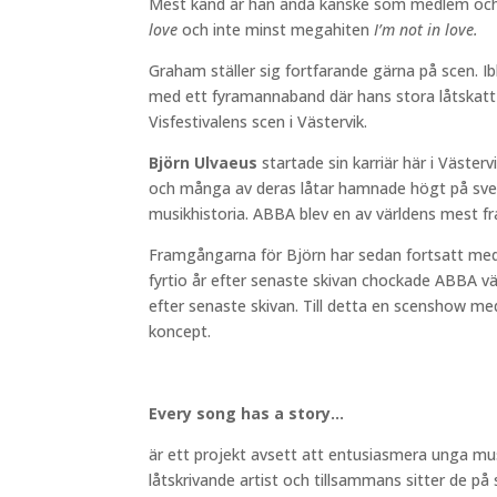
Mest känd är han ändå kanske som medlem och 
love
och inte minst megahiten
I’m not in love.
Graham ställer sig fortfarande gärna på scen. 
med ett fyramannaband där hans stora låtskatt k
Visfestivalens scen i Västervik.
Björn Ulvaeus
startade sin karriär här i Väste
och många av deras låtar hamnade högt på sve
musikhistoria. ABBA blev en av världens mest f
Framgångarna för Björn har sedan fortsatt med
fyrtio år efter senaste skivan chockade ABBA
efter senaste skivan. Till detta en scenshow me
koncept.
Every song has a story…
är ett projekt avsett att entusiasmera unga musik
låtskrivande artist och tillsammans sitter de på