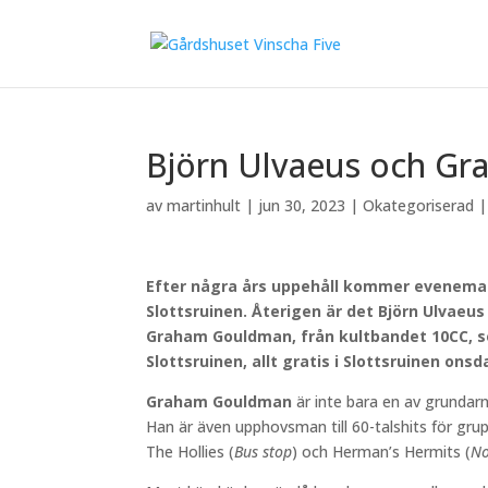
Björn Ulvaeus och Gra
av
martinhult
|
jun 30, 2023
|
Okategoriserad
Efter några års uppehåll kommer evenemang
Slottsruinen. Återigen är det Björn Ulvaeus
Graham Gouldman, från kultbandet 10CC, so
Slottsruinen, allt gratis i Slottsruinen onsd
Graham Gouldman
är inte bara en av grundarn
Han är även upphovsman till 60-talshits för gru
The Hollies (
Bus stop
) och Herman’s Hermits (
No